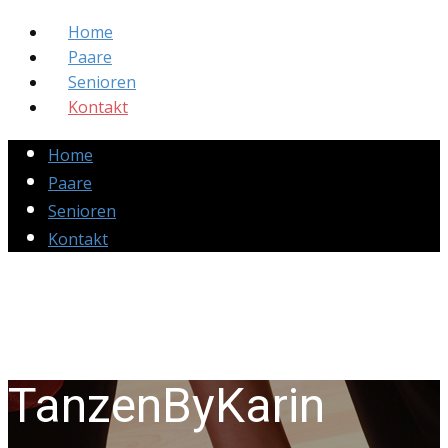
Home
Paare
Senioren
Kontakt
Home
Paare
Senioren
Kontakt
TanzenByKarin